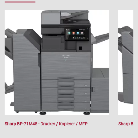
Sharp BP-71M45 - Drucker / Kopierer / MFP
Sharp BP-