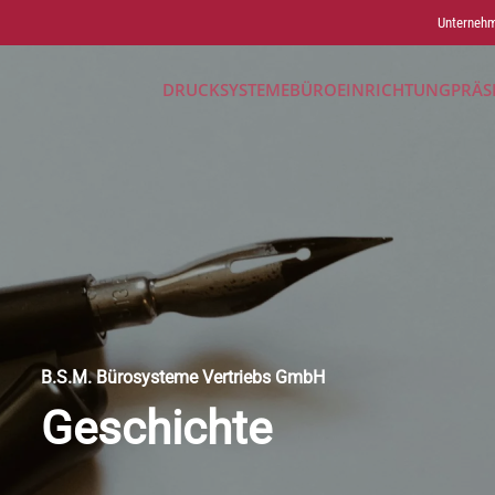
Unterneh
DRUCKSYSTEME
BÜROEINRICHTUNG
PRÄS
B.S.M. Bürosysteme Vertriebs GmbH
Geschichte