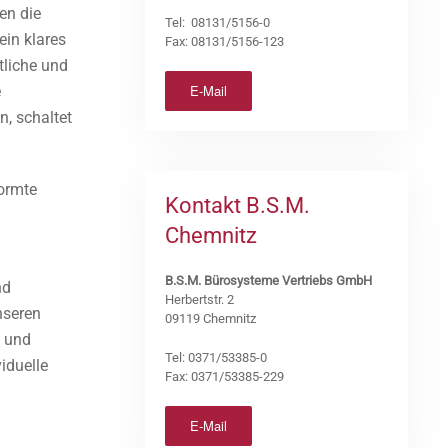
en die
Tel: 08131/5156-0
ein klares
Fax: 08131/5156-123
tliche und
E-Mail
e
, schaltet
formte
Kontakt B.S.M.
Chemnitz
B.S.M. Bürosysteme Vertriebs GmbH
nd
Herbertstr. 2
nseren
09119 Chemnitz
w und
Tel: 0371/53385-0
iduelle
Fax: 0371/53385-229
E-Mail