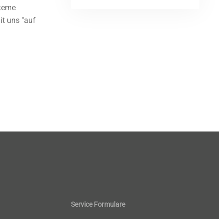
steme
it uns "auf
Service Formulare