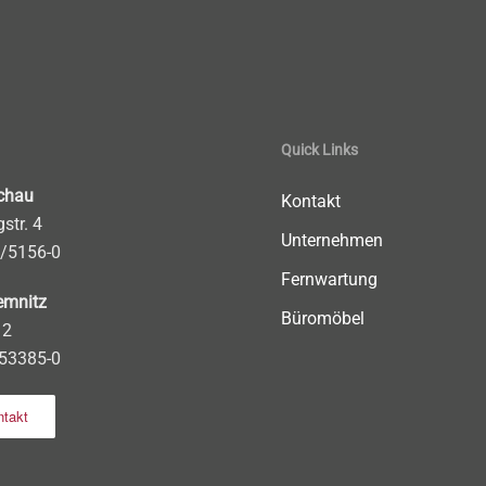
Quick Links
chau
Kontakt
str. 4
Unternehmen
1/5156-0
Fernwartung
emnitz
Büromöbel
 2
/53385-0
takt