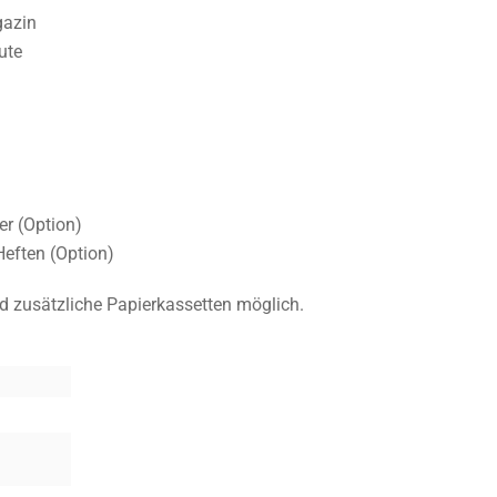
gazin
ute
er (Option)
Heften (Option)
nd zusätzliche Papierkassetten möglich.