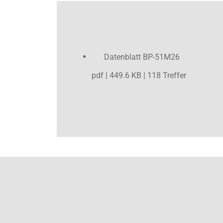
Datenblatt BP-51M26
pdf | 449.6 KB | 118 Treffer