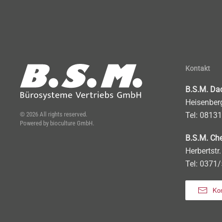
Kontakt
B.S.M. Da
Heisenberg
©
2026
All rights reserved.
Tel: 0813
Powered by
bioculture GmbH
.
B.S.M. Ch
Herbertstr.
Tel: 0371
Kon