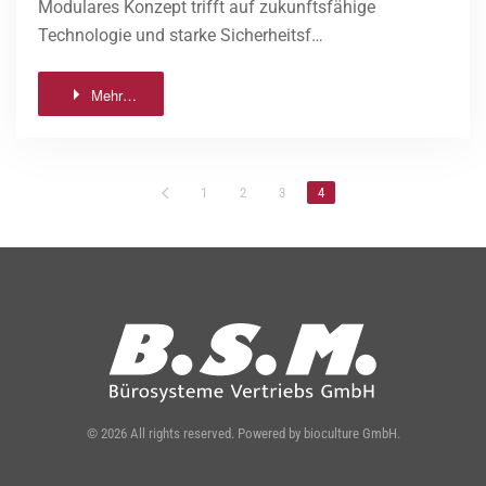
Modulares Konzept trifft auf zukunftsfähige
Technologie und starke Sicherheitsf…
Mehr…
1
2
3
4
©
2026
All rights reserved.
Powered by
bioculture GmbH
.