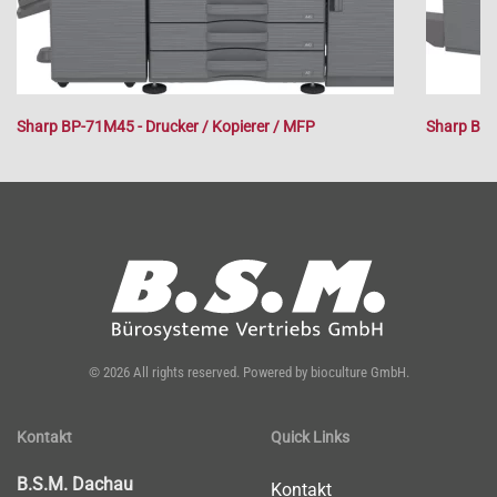
Sharp BP-71M45 - Drucker / Kopierer / MFP
Sharp BP-
©
2026
All rights reserved.
Powered by
bioculture GmbH
.
Kontakt
Quick Links
B.S.M. Dachau
Kontakt